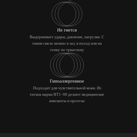
Не гнется
Выдерживает удары, давление, нагрузки. С
таким смело можно в зал, в поход или на
гонку по триатлону
Гипоаллергенное
Подходит для чувствительной кожи. Из
титана марки BT1−00 делают медицинские
импланты и протезы