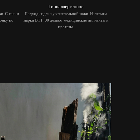
Гипоаллергенное
ки. С таким
Подходит для чувствительной кожи. Из титана
гонку по
марки BT1−00 делают медицинские импланты и
протезы.