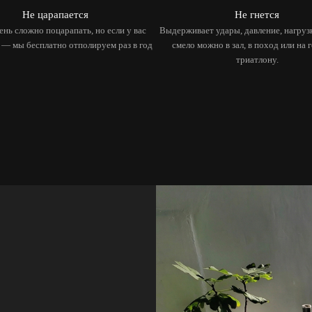
Не царапается
Не гнется
ень сложно поцарапать, но если у вас
Выдерживает удары, давление, нагруз
 — мы бесплатно отполируем раз в год
смело можно в зал, в поход или на 
триатлону.