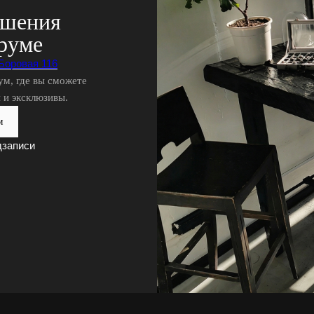
ашения
руме
 Боровая 116
ум, где вы сможете
 и эксклюзивы.
м
дзаписи