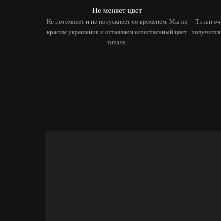
Не меняет цвет
Не потемнеет и не потускнеет со временем. Мы не
Титан оч
красим украшения и оставляем естественный цвет
получится
титана.