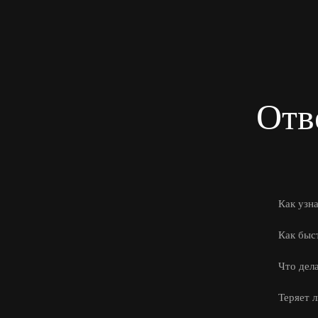
Отв
Как узн
Как быс
Что дел
Теряет 