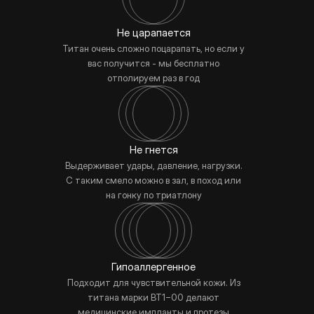
Не царапается
Титан очень сложно поцарапать, но если у
вас получится - мы бесплатно
отполируем раз в год
Не гнется
Выдерживает удары, давление, нагрузки.
С таким смело можно в зал, в поход или
на гонку по триатлону
Гипоаллергенное
Подходит для чувствительной кожи. Из
титана марки BT1−00 делают
медицинские импланты и протезы